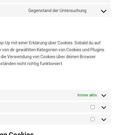
google-
to
Gegenstand der Untersuchung
maps
service
Consent
facebook
to
service
sonstiges
op-Up mit einer Erklärung über Cookies. Sobald du auf
lle von dir gewählten Kategorien von Cookies und Plugins
st die Verwendung von Cookies über deinen Browser
tänden nicht richtig funktioniert.
Immer aktiv
Statistiken
Marketing
von Cookies