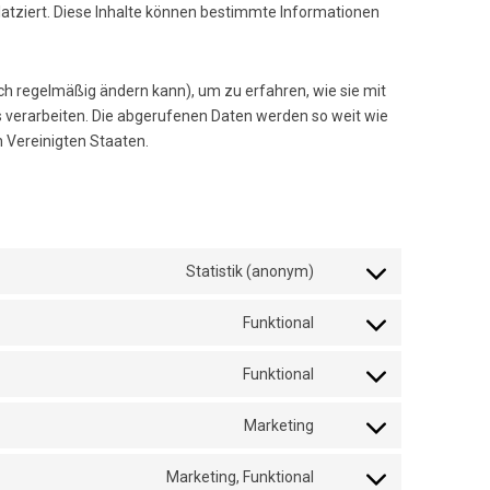
atziert. Diese Inhalte können bestimmte Informationen
ich regelmäßig ändern kann), um zu erfahren, wie sie mit
s verarbeiten. Die abgerufenen Daten werden so weit wie
n Vereinigten Staaten.
Statistik (anonym)
Consent
to
Funktional
service
Consent
elementor
to
Funktional
service
Consent
wordpress
to
Marketing
service
Consent
complianz
to
Marketing, Funktional
service
Consent