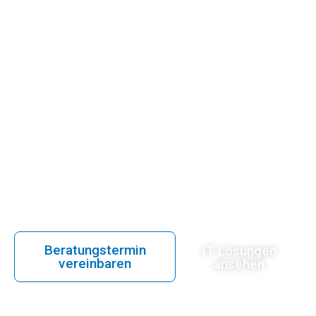
Verantwor
Wir übernehmen Ihre IT-
Angelegenheiten in Wien und Linz,
damit Sie sich voll und ganz auf
Ihr Business konzentrieren
können.
Beratungstermin
IT Lösungen
vereinbaren
ansehen