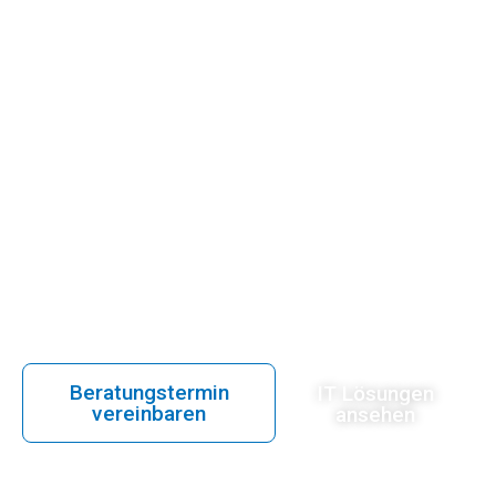
Verantwor
Wir übernehmen Ihre IT-
Angelegenheiten in Wien und Linz,
damit Sie sich voll und ganz auf
Ihr Business konzentrieren
können.
Beratungstermin
IT Lösungen
vereinbaren
ansehen