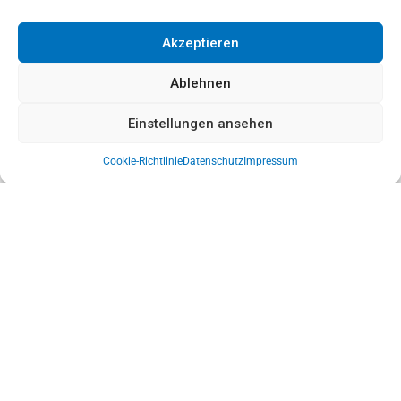
Akzeptieren
Ablehnen
Einstellungen ansehen
Klicken Sie für technische Unterstützung
Cookie-Richtlinie
Datenschutz
Impressum