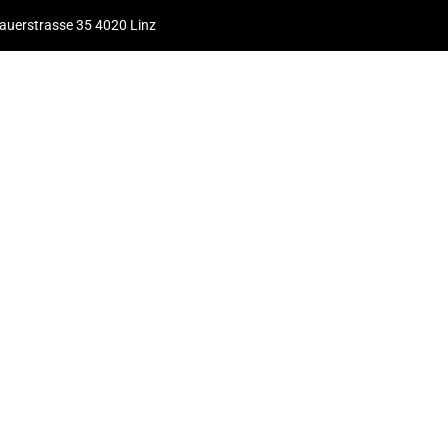
uerstrasse 35 4020 Linz
Leistungen
Über uns
Referenzen