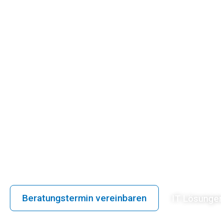
unse
Wir übernehmen Ihre IT-Angelegenh
Beratungstermin vereinbaren
IT Lösunge